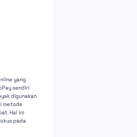
online yang
oPay sendiri
anyak digunakan
ai metode
t. Hal ini
fokus pada