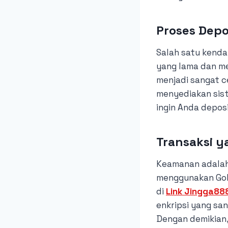
Proses Depo
Salah satu kendal
yang lama dan m
menjadi sangat c
menyediakan sis
ingin Anda depos
Transaksi 
Keamanan adalah 
menggunakan GoP
di
Link Jingga88
enkripsi yang sa
Dengan demikian,