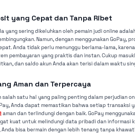
sit yang Cepat dan Tanpa Ribet
a yang sering dikeluhkan oleh pemain judi online adala
embingungkan. Namun, dengan menggunakan GoPay, pr
epat. Anda tidak perlu menunggu berlama-lama, karen
tem pembayaran yang praktis dan instan. Cukup masuk
itkan, dan saldo akun Anda akan terisi dalam waktu sin
yang Aman dan Terpercaya
salah satu hal yang paling penting dalam perjudian on
ay, Anda dapat memastikan bahwa setiap transaksi y
8
aman dan terlindungi dengan baik. GoPay menggunaka
ngat kuat untuk melindungi data pribadi dan informasi
 Anda bisa bermain dengan lebih tenang tanpa khawat