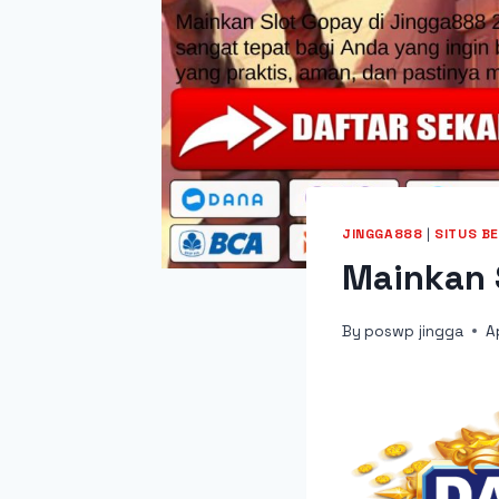
JINGGA888
|
SITUS B
Mainkan 
By
poswp jingga
A