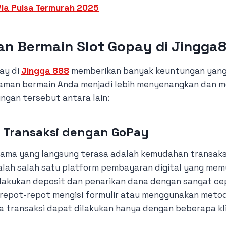
VIa Pulsa Termurah 2025
n Bermain Slot Gopay di Jingga
ay di
Jingga 888
memberikan banyak keuntungan yang
man bermain Anda menjadi lebih menyenangkan dan 
gan tersebut antara lain:
Transaksi dengan GoPay
ama yang langsung terasa adalah kemudahan transak
lah salah satu platform pembayaran digital yang me
lakukan deposit dan penarikan dana dengan sangat ce
u repot-repot mengisi formulir atau menggunakan met
a transaksi dapat dilakukan hanya dengan beberapa klik