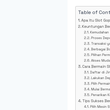
Table of Con
Apa Itu Slot Go
Keuntungan Ber
Kemudahan 
Proses Dep
Transaksi 
Berbagai B
Pilihan Per
Akses Muda
Cara Bermain S
Daftar di J
Lakukan De
Pilih Perma
Mulai Berm
Penarikan 
Tips Sukses Be
Pilih Mesin 