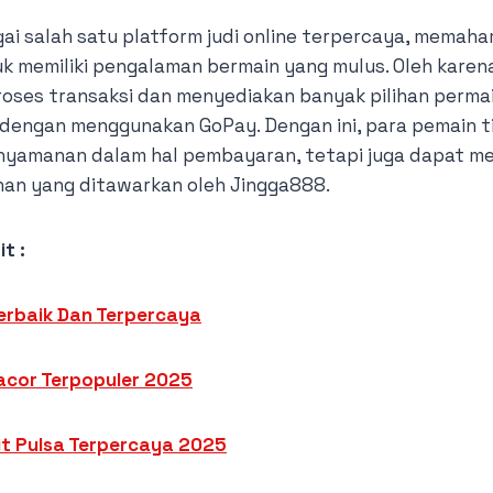
ai salah satu platform judi online terpercaya, memah
k memiliki pengalaman bermain yang mulus. Oleh karena
ses transaksi dan menyediakan banyak pilihan permai
dengan menggunakan GoPay. Dengan ini, para pemain t
yamanan dalam hal pembayaran, tetapi juga dapat m
nan yang ditawarkan oleh Jingga888.
t :
Terbaik Dan Terpercaya
acor Terpopuler 2025
it Pulsa Terpercaya 2025