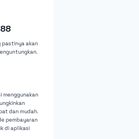
888
 pastinya akan
menguntungkan.
si menggunakan
mungkinkan
pat dan mudah.
ode pembayaran
 di aplikasi