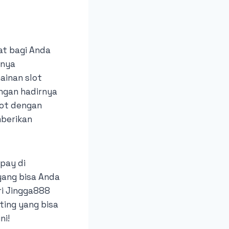
at bagi Anda
inya
ainan slot
engan hadirnya
lot dengan
mberikan
pay di
yang bisa Anda
ri Jingga888
ting yang bisa
ni!