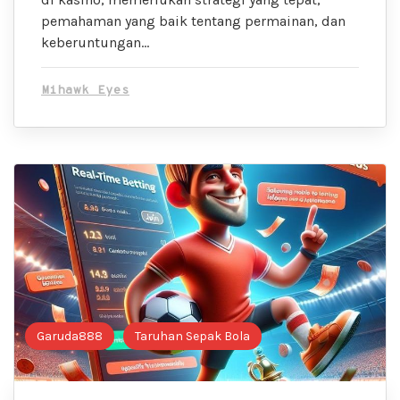
pemahaman yang baik tentang permainan, dan
keberuntungan…
Mihawk Eyes
Garuda888
Taruhan Sepak Bola