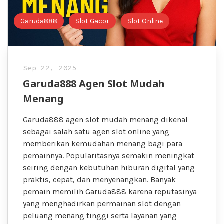
Garuda888
Slot Gacor
Slot Online
Sep 22, 2025
Garuda888 Agen Slot Mudah
Menang
Garuda888 agen slot mudah menang dikenal
sebagai salah satu agen slot online yang
memberikan kemudahan menang bagi para
pemainnya. Popularitasnya semakin meningkat
seiring dengan kebutuhan hiburan digital yang
praktis, cepat, dan menyenangkan. Banyak
pemain memilih Garuda888 karena reputasinya
yang menghadirkan permainan slot dengan
peluang menang tinggi serta layanan yang