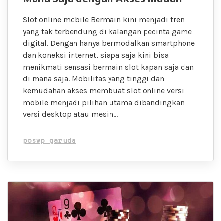
Slot online mobile Bermain kini menjadi tren
yang tak terbendung di kalangan pecinta game
digital. Dengan hanya bermodalkan smartphone
dan koneksi internet, siapa saja kini bisa
menikmati sensasi bermain slot kapan saja dan
di mana saja. Mobilitas yang tinggi dan
kemudahan akses membuat slot online versi
mobile menjadi pilihan utama dibandingkan
versi desktop atau mesin…
poswp garuda