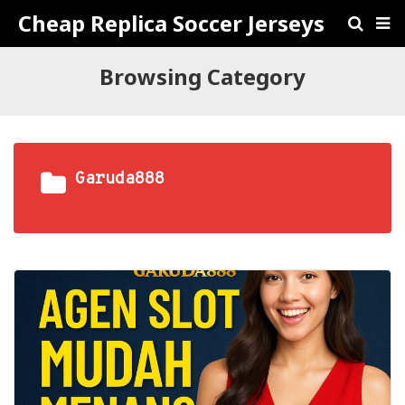
Cheap Replica Soccer Jerseys
Browsing Category
Garuda888