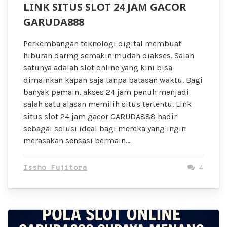
LINK SITUS SLOT 24 JAM GACOR
GARUDA888
Perkembangan teknologi digital membuat
hiburan daring semakin mudah diakses. Salah
satunya adalah slot online yang kini bisa
dimainkan kapan saja tanpa batasan waktu. Bagi
banyak pemain, akses 24 jam penuh menjadi
salah satu alasan memilih situs tertentu. Link
situs slot 24 jam gacor GARUDA888 hadir
sebagai solusi ideal bagi mereka yang ingin
merasakan sensasi bermain…
Issho Fujitora
4