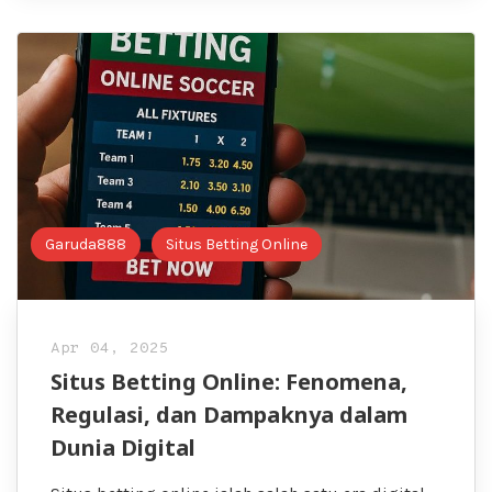
Garuda888
Situs Betting Online
Apr 04, 2025
Situs Betting Online: Fenomena,
Regulasi, dan Dampaknya dalam
Dunia Digital