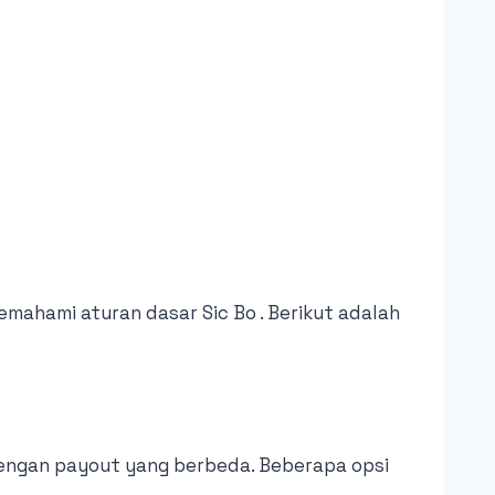
ahami aturan dasar Sic Bo . Berikut adalah
dengan payout yang berbeda. Beberapa opsi