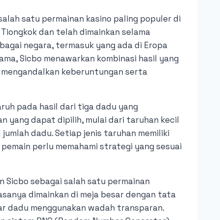
alah satu permainan kasino paling populer di
ri Tiongkok dan telah dimainkan selama
agai negara, termasuk yang ada di Eropa
ama, Sicbo menawarkan kombinasi hasil yang
g mengandalkan keberuntungan serta
aruh pada hasil dari tiga dadu yang
n yang dapat dipilih, mulai dari taruhan kecil
 jumlah dadu. Setiap jenis taruhan memiliki
pemain perlu memahami strategi yang sesuai
n Sicbo sebagai salah satu permainan
iasanya dimainkan di meja besar dengan tata
par dadu menggunakan wadah transparan.