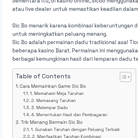
Sementara itu, di kasino online, Sicbo mengguna
atau live dealer untuk memastikan keadilan dalam
Sic Bo menarik karena kombinasi keberuntungan d
untuk meningkatkan peluang menang.
Sic Bo adalah permainan dadu tradisional asal Tio
beberapa kasino Barat. Permainan ini menggunak
berbagai kemungkinan hasil dari lemparan dadu t
Table of Contents
Cara Memainkan Game Sic Bo
1. Memahami Meja Taruhan
2. Memasang Taruhan
3. Melempar Dadu
4. Menentukan Hasil dan Pembayaran
Trik Menang Bermain Sic Bo
1. Gunakan Taruhan dengan Peluang Terbaik
2. Manfaatkan Taruhan Kombinasi