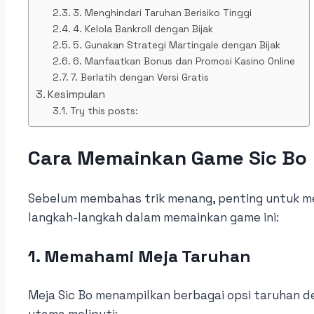
3. Menghindari Taruhan Berisiko Tinggi
4. Kelola Bankroll dengan Bijak
5. Gunakan Strategi Martingale dengan Bijak
6. Manfaatkan Bonus dan Promosi Kasino Online
7. Berlatih dengan Versi Gratis
Kesimpulan
Try this posts:
Cara Memainkan Game Sic Bo
Sebelum membahas trik menang, penting untuk mem
langkah-langkah dalam memainkan game ini:
1.
Memahami Meja Taruhan
Meja Sic Bo menampilkan berbagai opsi taruhan 
utama meliputi: