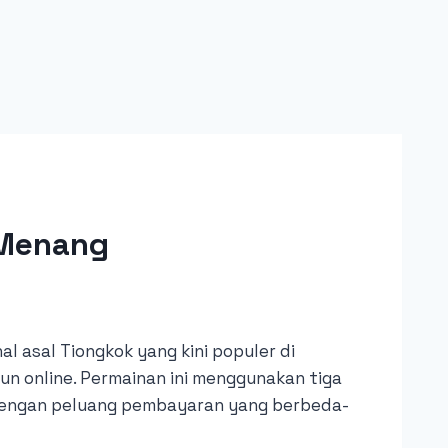
 Menang
l asal Tiongkok yang kini populer di
pun online. Permainan ini menggunakan tiga
dengan peluang pembayaran yang berbeda-