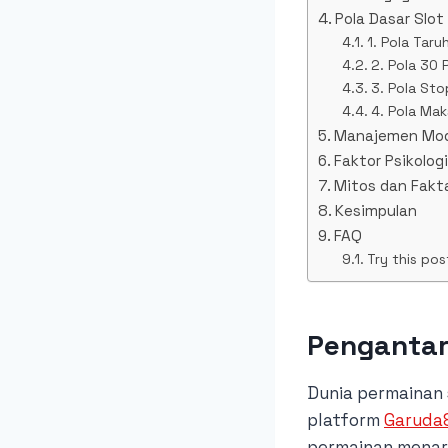
Pola Dasar Sl
1. Pola Tar
2. Pola 30 
3. Pola St
4. Pola Mak
Manajemen Moda
Faktor Psikolog
Mitos dan Fakta
Kesimpulan
FAQ
Try this pos
Penganta
Dunia permainan 
platform
Garuda
permainan menari