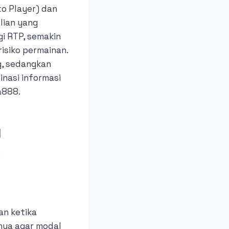
o Player) dan
ian yang
i RTP, semakin
isiko permainan.
g, sedangkan
inasi informasi
a888.
g
:
an ketika
nya agar modal