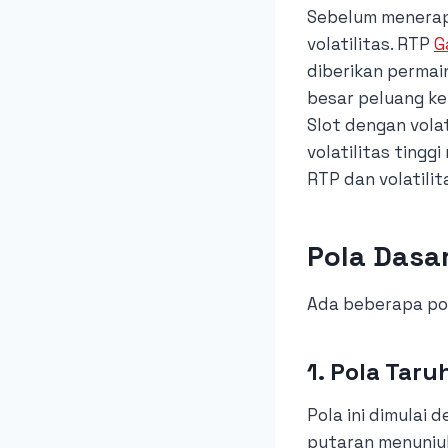
Sebelum menerapk
volatilitas. RTP
G
diberikan permai
besar peluang ke
Slot dengan vola
volatilitas ting
RTP dan volatilit
Pola Dasa
Ada beberapa pol
1. Pola Tar
Pola ini dimulai 
putaran menunjuk