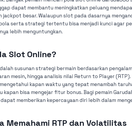
nggap dapat membantu meningkatkan peluang mendapat
n jackpot besar. Walaupun slot pada dasarnya mengan
ola serta strategi tertentu bisa menjadi kunci agar pe
lnya lebih menguntungkan.
la Slot Online?
 adalah susunan strategi bermain berdasarkan pengala
n mesin, hingga analisis nilai Return to Player (RTP). P
 mengetahui kapan waktu yang tepat menambah taruha
au kapan bisa mengejar fitur bonus. Bagi pemain Garu
 dapat memberikan kepercayaan diri lebih dalam menge
a Memahami RTP dan Volatilitas