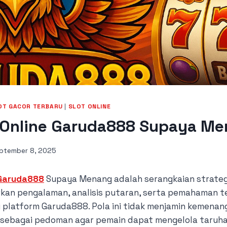
LOT GACOR TERBARU
|
SLOT ONLINE
t Online Garuda888 Supaya M
ptember 8, 2025
 Garuda888
Supaya Menang adalah serangkaian strateg
kan pengalaman, analisis putaran, serta pemahaman t
i platform Garuda888. Pola ini tidak menjamin kemenan
 sebagai pedoman agar pemain dapat mengelola taruha