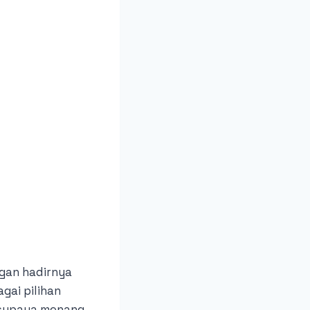
ngan hadirnya
gai pilihan
 supaya menang,