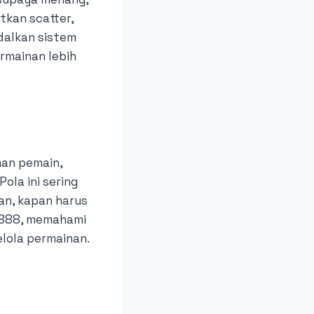
kan scatter,
dalkan sistem
rmainan lebih
man pemain,
ola ini sering
n, kapan harus
da888, memahami
lola permainan.