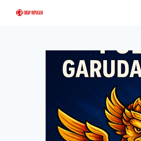
Skip
to
content