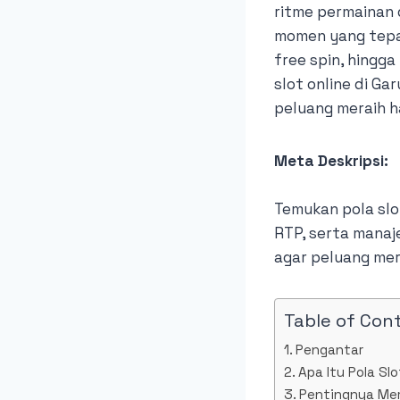
ritme permainan 
momen yang tepa
free spin, hingga
slot online di G
peluang meraih 
Meta Deskripsi:
Temukan pola sl
RTP, serta manaj
agar peluang me
Table of Con
Pengantar
Apa Itu Pola Slo
Pentingnya Mem