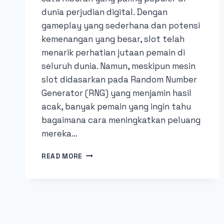
dunia perjudian digital. Dengan
gameplay yang sederhana dan potensi
kemenangan yang besar, slot telah
menarik perhatian jutaan pemain di
seluruh dunia. Namun, meskipun mesin
slot didasarkan pada Random Number
Generator (RNG) yang menjamin hasil
acak, banyak pemain yang ingin tahu
bagaimana cara meningkatkan peluang
mereka…
TRIK
READ MORE
SLOT
GACOR
CARA
MENINGKATKAN
PELUANG
MENANG