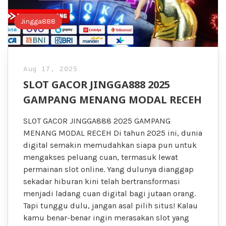
Jingga888
Aug 17, 2025
SLOT GACOR JINGGA888 2025
GAMPANG MENANG MODAL RECEH
SLOT GACOR JINGGA888 2025 GAMPANG
MENANG MODAL RECEH Di tahun 2025 ini, dunia
digital semakin memudahkan siapa pun untuk
mengakses peluang cuan, termasuk lewat
permainan slot online. Yang dulunya dianggap
sekadar hiburan kini telah bertransformasi
menjadi ladang cuan digital bagi jutaan orang.
Tapi tunggu dulu, jangan asal pilih situs! Kalau
kamu benar-benar ingin merasakan slot yang