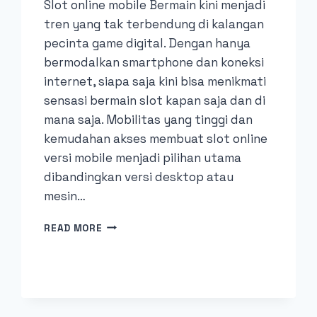
Slot online mobile Bermain kini menjadi
tren yang tak terbendung di kalangan
pecinta game digital. Dengan hanya
bermodalkan smartphone dan koneksi
internet, siapa saja kini bisa menikmati
sensasi bermain slot kapan saja dan di
mana saja. Mobilitas yang tinggi dan
kemudahan akses membuat slot online
versi mobile menjadi pilihan utama
dibandingkan versi desktop atau
mesin…
SLOT
READ MORE
ONLINE
MOBILE:
BERMAIN
DI
MANA
SAJA