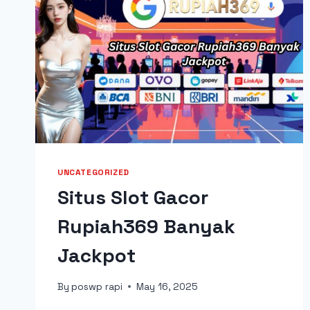
UNCATEGORIZED
Situs Slot Gacor
Rupiah369 Banyak
Jackpot
By
poswp rapi
May 16, 2025