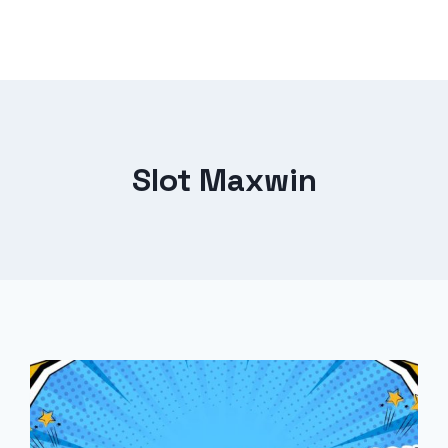
Slot Maxwin