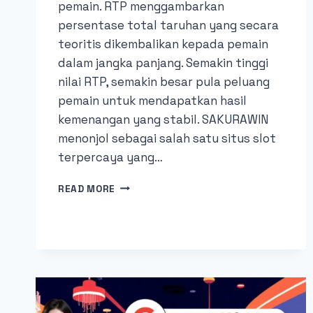
pemain. RTP menggambarkan
persentase total taruhan yang secara
teoritis dikembalikan kepada pemain
dalam jangka panjang. Semakin tinggi
nilai RTP, semakin besar pula peluang
pemain untuk mendapatkan hasil
kemenangan yang stabil. SAKURAWIN
menonjol sebagai salah satu situs slot
terpercaya yang…
RTP
READ MORE
SLOT
TERTINGGI
DAN
POPULER
SAKURAWIN