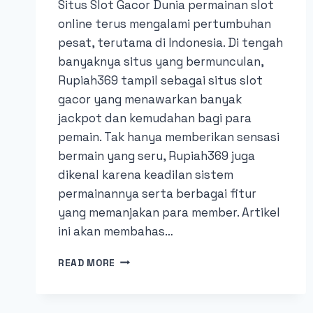
Situs Slot Gacor Dunia permainan slot
online terus mengalami pertumbuhan
pesat, terutama di Indonesia. Di tengah
banyaknya situs yang bermunculan,
Rupiah369 tampil sebagai situs slot
gacor yang menawarkan banyak
jackpot dan kemudahan bagi para
pemain. Tak hanya memberikan sensasi
bermain yang seru, Rupiah369 juga
dikenal karena keadilan sistem
permainannya serta berbagai fitur
yang memanjakan para member. Artikel
ini akan membahas…
SITUS
READ MORE
SLOT
GACOR
RUPIAH369