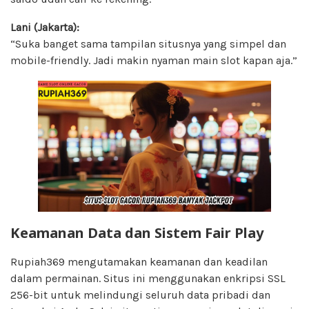
Lani (Jakarta):
“Suka banget sama tampilan situsnya yang simpel dan
mobile-friendly. Jadi makin nyaman main slot kapan aja.”
Keamanan Data dan Sistem Fair Play
Rupiah369 mengutamakan keamanan dan keadilan
dalam permainan. Situs ini menggunakan enkripsi SSL
256-bit untuk melindungi seluruh data pribadi dan