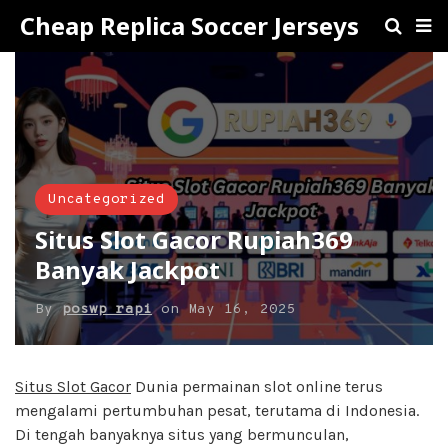
Cheap Replica Soccer Jerseys
Uncategorized
Situs Slot Gacor Rupiah369
Banyak Jackpot
By
poswp rapi
on
May 16, 2025
Situs Slot Gacor
Dunia permainan slot online terus
mengalami pertumbuhan pesat, terutama di Indonesia.
Di tengah banyaknya situs yang bermunculan,