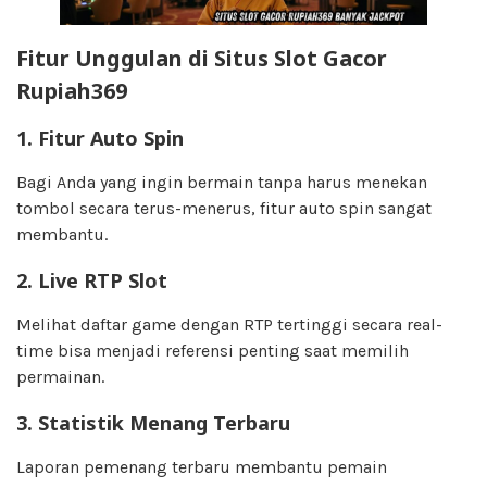
Fitur Unggulan di Situs Slot Gacor
Rupiah369
1. Fitur Auto Spin
Bagi Anda yang ingin bermain tanpa harus menekan
tombol secara terus-menerus, fitur auto spin sangat
membantu.
2. Live RTP Slot
Melihat daftar game dengan RTP tertinggi secara real-
time bisa menjadi referensi penting saat memilih
permainan.
3. Statistik Menang Terbaru
Laporan pemenang terbaru membantu pemain