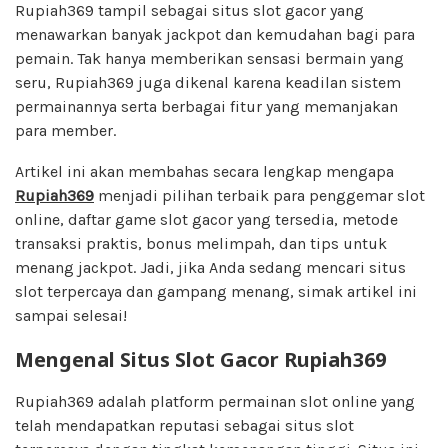
Rupiah369 tampil sebagai situs slot gacor yang
menawarkan banyak jackpot dan kemudahan bagi para
pemain. Tak hanya memberikan sensasi bermain yang
seru, Rupiah369 juga dikenal karena keadilan sistem
permainannya serta berbagai fitur yang memanjakan
para member.
Artikel ini akan membahas secara lengkap mengapa
Rupiah369
menjadi pilihan terbaik para penggemar slot
online, daftar game slot gacor yang tersedia, metode
transaksi praktis, bonus melimpah, dan tips untuk
menang jackpot. Jadi, jika Anda sedang mencari situs
slot terpercaya dan gampang menang, simak artikel ini
sampai selesai!
Mengenal Situs Slot Gacor Rupiah369
Rupiah369 adalah platform permainan slot online yang
telah mendapatkan reputasi sebagai situs slot