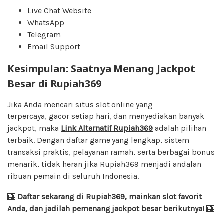
Live Chat Website
WhatsApp
Telegram
Email Support
Kesimpulan: Saatnya Menang Jackpot
Besar di Rupiah369
Jika Anda mencari situs slot online yang
terpercaya, gacor setiap hari, dan menyediakan banyak
jackpot, maka
Link Alternatif Rupiah369
adalah pilihan
terbaik. Dengan daftar game yang lengkap, sistem
transaksi praktis, pelayanan ramah, serta berbagai bonus
menarik, tidak heran jika Rupiah369 menjadi andalan
ribuan pemain di seluruh Indonesia.
🎰
Daftar sekarang di Rupiah369, mainkan slot favorit
Anda, dan jadilah pemenang jackpot besar berikutnya!
🎰