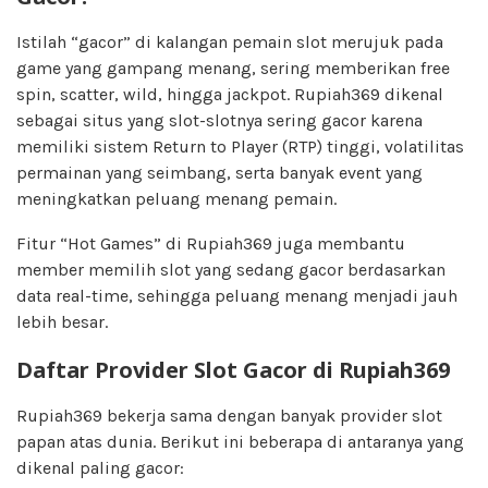
Istilah “gacor” di kalangan pemain slot merujuk pada
game yang gampang menang, sering memberikan free
spin, scatter, wild, hingga jackpot. Rupiah369 dikenal
sebagai situs yang slot-slotnya sering gacor karena
memiliki sistem Return to Player (RTP) tinggi, volatilitas
permainan yang seimbang, serta banyak event yang
meningkatkan peluang menang pemain.
Fitur “Hot Games” di Rupiah369 juga membantu
member memilih slot yang sedang gacor berdasarkan
data real-time, sehingga peluang menang menjadi jauh
lebih besar.
Daftar Provider Slot Gacor di Rupiah369
Rupiah369 bekerja sama dengan banyak provider slot
papan atas dunia. Berikut ini beberapa di antaranya yang
dikenal paling gacor: