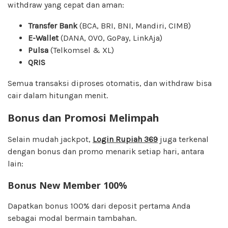
withdraw yang cepat dan aman:
Transfer Bank
(BCA, BRI, BNI, Mandiri, CIMB)
E-Wallet
(DANA, OVO, GoPay, LinkAja)
Pulsa
(Telkomsel & XL)
QRIS
Semua transaksi diproses otomatis, dan withdraw bisa
cair dalam hitungan menit.
Bonus dan Promosi Melimpah
Selain mudah jackpot,
Login Rupiah 369
juga terkenal
dengan bonus dan promo menarik setiap hari, antara
lain:
Bonus New Member 100%
Dapatkan bonus 100% dari deposit pertama Anda
sebagai modal bermain tambahan.