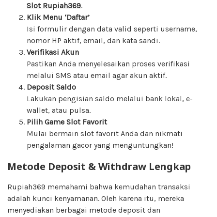
Slot Rupiah369
.
Klik Menu ‘Daftar’
Isi formulir dengan data valid seperti username,
nomor HP aktif, email, dan kata sandi.
Verifikasi Akun
Pastikan Anda menyelesaikan proses verifikasi
melalui SMS atau email agar akun aktif.
Deposit Saldo
Lakukan pengisian saldo melalui bank lokal, e-
wallet, atau pulsa.
Pilih Game Slot Favorit
Mulai bermain slot favorit Anda dan nikmati
pengalaman gacor yang menguntungkan!
Metode Deposit & Withdraw Lengkap
Rupiah369 memahami bahwa kemudahan transaksi
adalah kunci kenyamanan. Oleh karena itu, mereka
menyediakan berbagai metode deposit dan