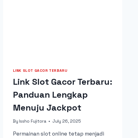
LINK SLOT GACOR TERBARU
Link Slot Gacor Terbaru:
Panduan Lengkap
Menuju Jackpot
By
Issho Fujitora
July 26, 2025
Permainan slot online tetap menjadi