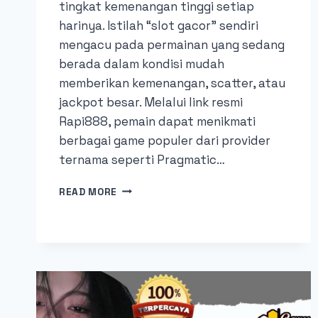
tingkat kemenangan tinggi setiap
harinya. Istilah “slot gacor” sendiri
mengacu pada permainan yang sedang
berada dalam kondisi mudah
memberikan kemenangan, scatter, atau
jackpot besar. Melalui link resmi
Rapi888, pemain dapat menikmati
berbagai game populer dari provider
ternama seperti Pragmatic…
RAPI888
READ MORE
LINK
SLOT
GACOR
HARI
INI