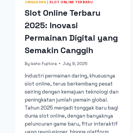
JINGGA888
|
SLOT ONLINE TERBARU
Slot Online Terbaru
2025: Inovasi
Permainan Digital yang
Semakin Canggih
By
Issho Fujitora
July 9, 2025
Industri permainan daring, khususnya
slot online, terus berkembang pesat
seiring dengan kemajuan teknologi dan
peningkatan jumlah pemain global.
Tahun 2025 menjadi tonggak baru bagi
dunia slot online, dengan banyaknya
peluncuran game baru, fitur interaktif
yang revolusioner, hingga platform