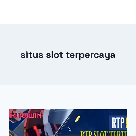
situs slot terpercaya