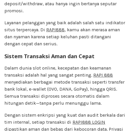
deposit/withdraw, atau hanya ingin bertanya seputar
promosi.
Layanan pelanggan yang baik adalah salah satu indikator
situs terpercaya. Di
RAPI888
, kamu akan merasa aman
dan nyaman karena setiap keluhan pasti ditangani
dengan cepat dan serius.
Sistem Transaksi Aman dan Cepat
Dalam dunia slot online, kecepatan dan keamanan
transaksi adalah hal yang sangat penting.
RAPI 888
menyediakan berbagai metode transaksi seperti transfer
bank lokal, e-wallet (OVO, DANA, GoPay), hingga QRIS.
Semua transaksi diproses secara otomatis dalam
hitungan detik—tanpa perlu menunggu lama.
Dengan sistem enkripsi yang kuat dan audit berkala dari
tim internal, setiap transaksi di
RAPI888 LOGIN
dipastikan aman dan bebas dari kebocoran data. Privasi