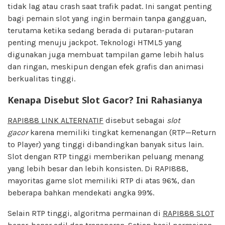
tidak lag atau crash saat trafik padat. Ini sangat penting
bagi pemain slot yang ingin bermain tanpa gangguan,
terutama ketika sedang berada di putaran-putaran
penting menuju jackpot. Teknologi HTML5 yang
digunakan juga membuat tampilan game lebih halus
dan ringan, meskipun dengan efek grafis dan animasi
berkualitas tinggi.
Kenapa Disebut Slot Gacor? Ini Rahasianya
RAPI888 LINK ALTERNATIF
disebut sebagai
slot
gacor
karena memiliki tingkat kemenangan (RTP—Return
to Player) yang tinggi dibandingkan banyak situs lain.
Slot dengan RTP tinggi memberikan peluang menang
yang lebih besar dan lebih konsisten. Di RAPI888,
mayoritas game slot memiliki RTP di atas 96%, dan
beberapa bahkan mendekati angka 99%.
Selain RTP tinggi, algoritma permainan di
RAPI888 SLOT