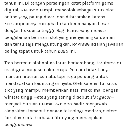
tahun ini. Di tengah persaingan ketat platform game
digital, RAPI888 tampil mencolok sebagai situs slot
online yang paling dicari dan dibicarakan karena
kemampuannya menghadirkan kemenangan besar
dengan frekuensi tinggi. Bagi kamu yang mencari
pengalaman bermain slot yang menyenangkan, aman,
dan tentu saja menguntungkan, RAPI888 adalah jawaban
paling tepat untuk tahun 2025 ini.
Tren bermain slot online terus berkembang, terutama di
era digital yang semakin maju. Pemain tidak hanya
mencari hiburan semata, tapi juga peluang untuk
mendapatkan keuntungan nyata. Oleh karena itu, situs
slot yang mampu memberikan hasil maksimal dengan
winrate tinggi—atau yang sering disebut
slot gacor
—
menjadi buruan utama.
RAPI888
hadir menjawab
ekspektasi tersebut dengan teknologi modern, sistem
fair play, serta berbagai fitur yang memanjakan
penggunanya.