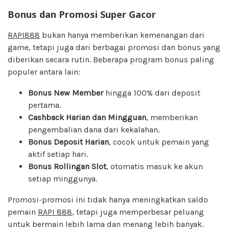
Bonus dan Promosi Super Gacor
RAPI888
bukan hanya memberikan kemenangan dari
game, tetapi juga dari berbagai promosi dan bonus yang
diberikan secara rutin. Beberapa program bonus paling
populer antara lain:
Bonus New Member
hingga 100% dari deposit
pertama.
Cashback Harian dan Mingguan
, memberikan
pengembalian dana dari kekalahan.
Bonus Deposit Harian
, cocok untuk pemain yang
aktif setiap hari.
Bonus Rollingan Slot
, otomatis masuk ke akun
setiap minggunya.
Promosi-promosi ini tidak hanya meningkatkan saldo
pemain
RAPI 888
, tetapi juga memperbesar peluang
untuk bermain lebih lama dan menang lebih banyak.