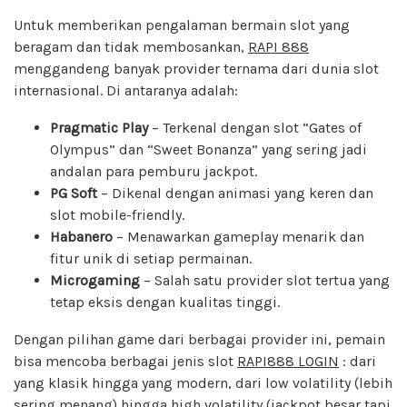
Untuk memberikan pengalaman bermain slot yang
beragam dan tidak membosankan,
RAPI 888
menggandeng banyak provider ternama dari dunia slot
internasional. Di antaranya adalah:
Pragmatic Play
– Terkenal dengan slot “Gates of
Olympus” dan “Sweet Bonanza” yang sering jadi
andalan para pemburu jackpot.
PG Soft
– Dikenal dengan animasi yang keren dan
slot mobile-friendly.
Habanero
– Menawarkan gameplay menarik dan
fitur unik di setiap permainan.
Microgaming
– Salah satu provider slot tertua yang
tetap eksis dengan kualitas tinggi.
Dengan pilihan game dari berbagai provider ini, pemain
bisa mencoba berbagai jenis slot
RAPI888 LOGIN
: dari
yang klasik hingga yang modern, dari low volatility (lebih
sering menang) hingga high volatility (jackpot besar tapi