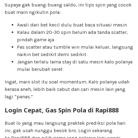
Supaya gak buang-buang saldo, ini tips spin yang cocok
buat main ngikutin pola:
Awali dari bet kecil dulu buat baca situasi mesin
Kalau dalam 20-30 spin belum ada tanda scatter,
pindah game aja
Pas scatter atau tumble win mulai keluar, langsung
naikin bet sedikit demi sedikit
Jangan terlalu lama stay di satu mesin kalo polanya
mulai berubah seret
Ingat, main slot itu soal momentum. Kalo polanya udah
kerasa aneh, lebih baik cabut dan cari mesin lain yang
lagi “panas.”
Login Cepat, Gas Spin Pola di Rapi888
Buat lo yang mau langsung praktek prediksi pola hari
ini, gak usah nunggu besok bro. Login sekarang
ke Rapi888 dan pilih game yang polanya lagi wangi