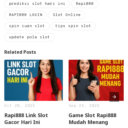
prediksi slot hari ini
Rapi888
RAPI888 LOGIN
Slot Online
spin cuan slot
tips spin slot
update pola slot
Related Posts
Oct 28, 2025
Sep 29, 2025
Rapi888 Link Slot
Game Slot Rapi888
Gacor Hari Ini
Mudah Menang