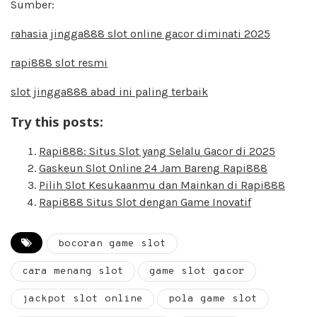
Sumber:
rahasia jingga888 slot online gacor diminati 2025
rapi888 slot resmi
slot jingga888 abad ini paling terbaik
Try this posts:
Rapi888: Situs Slot yang Selalu Gacor di 2025
Gaskeun Slot Online 24 Jam Bareng Rapi888
Pilih Slot Kesukaanmu dan Mainkan di Rapi888
Rapi888 Situs Slot dengan Game Inovatif
bocoran game slot
cara menang slot
game slot gacor
jackpot slot online
pola game slot