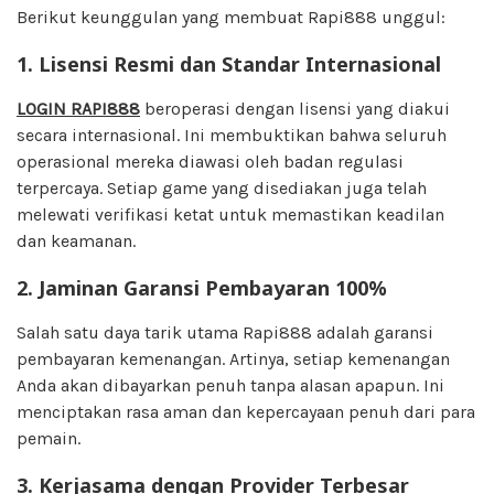
Berikut keunggulan yang membuat Rapi888 unggul:
1. Lisensi Resmi dan Standar Internasional
LOGIN RAPI888
beroperasi dengan lisensi yang diakui
secara internasional. Ini membuktikan bahwa seluruh
operasional mereka diawasi oleh badan regulasi
terpercaya. Setiap game yang disediakan juga telah
melewati verifikasi ketat untuk memastikan keadilan
dan keamanan.
2. Jaminan Garansi Pembayaran 100%
Salah satu daya tarik utama Rapi888 adalah garansi
pembayaran kemenangan. Artinya, setiap kemenangan
Anda akan dibayarkan penuh tanpa alasan apapun. Ini
menciptakan rasa aman dan kepercayaan penuh dari para
pemain.
3. Kerjasama dengan Provider Terbesar