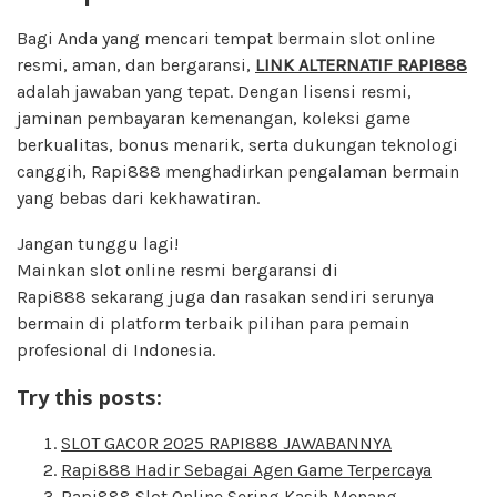
Bagi Anda yang mencari tempat bermain slot online
resmi, aman, dan bergaransi,
LINK ALTERNATIF RAPI888
adalah jawaban yang tepat. Dengan lisensi resmi,
jaminan pembayaran kemenangan, koleksi game
berkualitas, bonus menarik, serta dukungan teknologi
canggih, Rapi888 menghadirkan pengalaman bermain
yang bebas dari kekhawatiran.
Jangan tunggu lagi!
Mainkan slot online resmi bergaransi di
Rapi888 sekarang juga dan rasakan sendiri serunya
bermain di platform terbaik pilihan para pemain
profesional di Indonesia.
Try this posts:
SLOT GACOR 2025 RAPI888 JAWABANNYA
Rapi888 Hadir Sebagai Agen Game Terpercaya
Rapi888 Slot Online Sering Kasih Menang