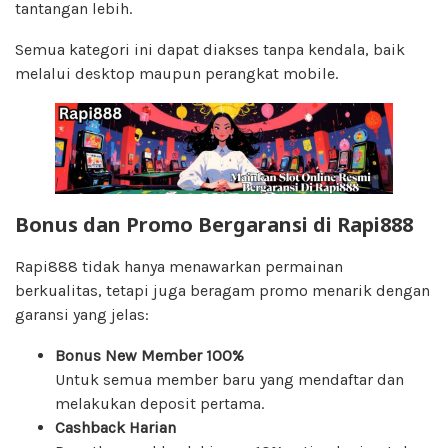
tantangan lebih.
Semua kategori ini dapat diakses tanpa kendala, baik
melalui desktop maupun perangkat mobile.
Bonus dan Promo Bergaransi di Rapi888
Rapi888 tidak hanya menawarkan permainan
berkualitas, tetapi juga beragam promo menarik dengan
garansi yang jelas:
Bonus New Member 100%
Untuk semua member baru yang mendaftar dan
melakukan deposit pertama.
Cashback Harian