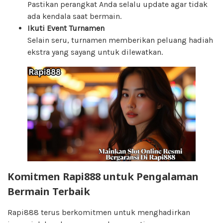
Pastikan perangkat Anda selalu update agar tidak
ada kendala saat bermain.
Ikuti Event Turnamen
Selain seru, turnamen memberikan peluang hadiah
ekstra yang sayang untuk dilewatkan.
Komitmen Rapi888 untuk Pengalaman
Bermain Terbaik
Rapi888 terus berkomitmen untuk menghadirkan