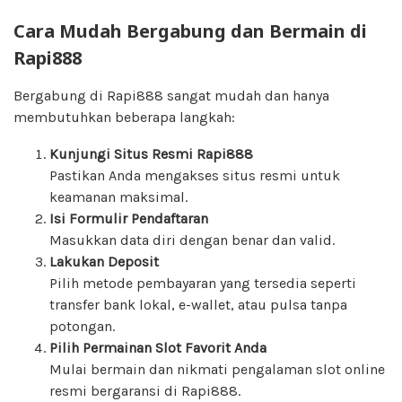
Cara Mudah Bergabung dan Bermain di
Rapi888
Bergabung di Rapi888 sangat mudah dan hanya
membutuhkan beberapa langkah:
Kunjungi Situs Resmi Rapi888
Pastikan Anda mengakses situs resmi untuk
keamanan maksimal.
Isi Formulir Pendaftaran
Masukkan data diri dengan benar dan valid.
Lakukan Deposit
Pilih metode pembayaran yang tersedia seperti
transfer bank lokal, e-wallet, atau pulsa tanpa
potongan.
Pilih Permainan Slot Favorit Anda
Mulai bermain dan nikmati pengalaman slot online
resmi bergaransi di Rapi888.