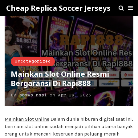
Cheap Replica Soccer Jerseys
Uncategorized
Mainkan Slot Online Resmi
Bergaransi Di Rapi888
By
poswp rapi
on
Apr 29, 2025
Mainkan Slot Online
Dalam dunia hiburan digital saat ini,
bermain slot online sudah menjadi pilihan utama banyak
orang untuk mencari keseruan dan peluang meraih