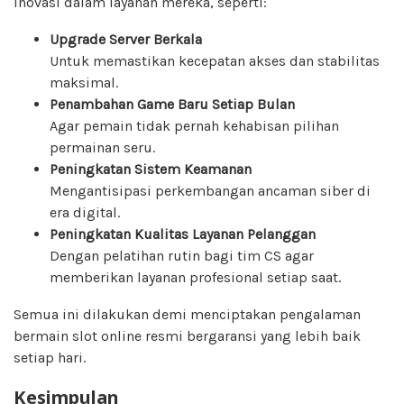
inovasi dalam layanan mereka, seperti:
Upgrade Server Berkala
Untuk memastikan kecepatan akses dan stabilitas
maksimal.
Penambahan Game Baru Setiap Bulan
Agar pemain tidak pernah kehabisan pilihan
permainan seru.
Peningkatan Sistem Keamanan
Mengantisipasi perkembangan ancaman siber di
era digital.
Peningkatan Kualitas Layanan Pelanggan
Dengan pelatihan rutin bagi tim CS agar
memberikan layanan profesional setiap saat.
Semua ini dilakukan demi menciptakan pengalaman
bermain slot online resmi bergaransi yang lebih baik
setiap hari.
Kesimpulan