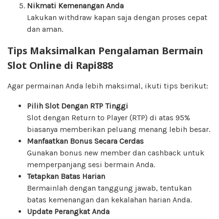
Nikmati Kemenangan Anda
Lakukan withdraw kapan saja dengan proses cepat
dan aman.
Tips Maksimalkan Pengalaman Bermain
Slot Online di Rapi888
Agar permainan Anda lebih maksimal, ikuti tips berikut:
Pilih Slot Dengan RTP Tinggi
Slot dengan Return to Player (RTP) di atas 95%
biasanya memberikan peluang menang lebih besar.
Manfaatkan Bonus Secara Cerdas
Gunakan bonus new member dan cashback untuk
memperpanjang sesi bermain Anda.
Tetapkan Batas Harian
Bermainlah dengan tanggung jawab, tentukan
batas kemenangan dan kekalahan harian Anda.
Update Perangkat Anda