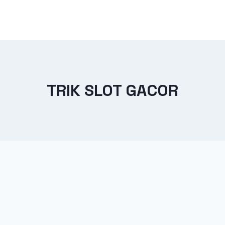
TRIK SLOT GACOR