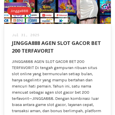
Jingga888
Jul 31, 2025
JINGGA888 AGEN SLOT GACOR BET
200 TERFAVORIT
JINGGA888 AGEN SLOT GACOR BET 200
TERFAVORIT Di tengah gempuran ribuan situs
slot online yang bermunculan setiap bulan,
hanya segelintir yang mampu bertahan dan
mencuri hati pemain. Tahun ini, satu nama
mencuat sebagai agen slot gacor bet 200
terfavorit—JINGGA888. Dengan kombinasi luar
biasa antara game slot gacor, layanan cepat,
transaksi aman, dan bonus berlimpah, platform