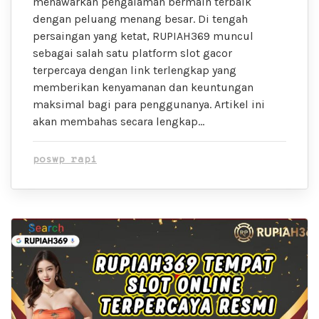
menawarkan pengalaman bermain terbaik
dengan peluang menang besar. Di tengah
persaingan yang ketat, RUPIAH369 muncul
sebagai salah satu platform slot gacor
terpercaya dengan link terlengkap yang
memberikan kenyamanan dan keuntungan
maksimal bagi para penggunanya. Artikel ini
akan membahas secara lengkap…
poswp rapi