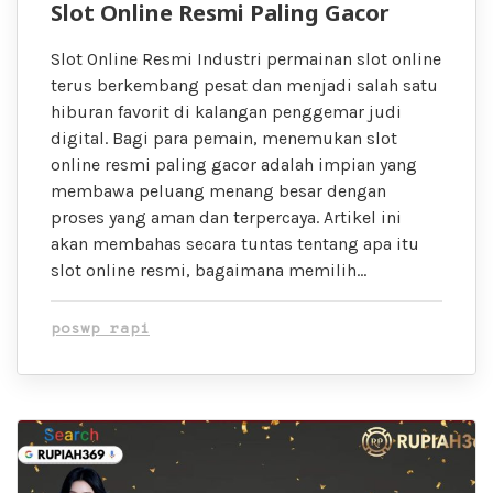
Slot Online Resmi Paling Gacor
Slot Online Resmi Industri permainan slot online
terus berkembang pesat dan menjadi salah satu
hiburan favorit di kalangan penggemar judi
digital. Bagi para pemain, menemukan slot
online resmi paling gacor adalah impian yang
membawa peluang menang besar dengan
proses yang aman dan terpercaya. Artikel ini
akan membahas secara tuntas tentang apa itu
slot online resmi, bagaimana memilih…
poswp rapi