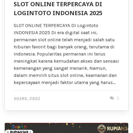
SLOT ONLINE TERPERCAYA DI
LOGINTOTO INDONESIA 2025
SLOT ONLINE TERPERCAYA DI Logintoto
INDONESIA 2025 Di era digital saat ini,
permainan slot online telah menjadi salah satu
hiburan favorit bagi banyak orang, terutama di
Indonesia. Popularitas permainan ini terus
meningkat karena kemudahan akses dan sensasi
kemenangan yang sangat menarik. Namun,
dalam memilih situs slot online, keamanan dan
kepercayaan menjadi faktor utama yang harus…
poswp rapi
1