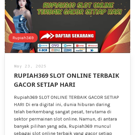
Rupiah369
May 23, 2025
RUPIAH369 SLOT ONLINE TERBAIK
GACOR SETIAP HARI
Rupiah369 SLOT ONLINE TERBAIK GACOR SETIAP
HARI Di era digital ini, dunia hiburan daring
telah berkembang sangat pesat, terutama di
sektor permainan slot online. Namun, di antara
banyak pilihan yang ada, Rupiah369 muncul
sebagai slot online terbaik yang gacor setiap