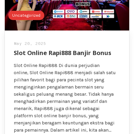
Uncategorized
May 20, 2025
Slot Online Rapi888 Banjir Bonus
Slot Online Rapi888 Di dunia perjudian
online, Slot Online Rapi888 menjadi salah satu
pilihan favorit bagi para pecinta slot yang
menginginkan pengalaman bermain seru
sekaligus peluang menang besar. Tidak hanya
menghadirkan permainan yang variatif dan
menarik, Rapi888 juga dikenal sebagai
platform slot online banjir bonus, yang
menjanjikan beragam keuntungan ekstra bagi
para pemainnya. Dalam artikel ini, kita akan…