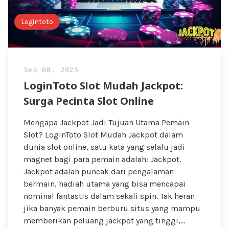
Logintoto
Sep 08, 2025
LoginToto Slot Mudah Jackpot:
Surga Pecinta Slot Online
Mengapa Jackpot Jadi Tujuan Utama Pemain
Slot? LoginToto Slot Mudah Jackpot dalam
dunia slot online, satu kata yang selalu jadi
magnet bagi para pemain adalah: Jackpot.
Jackpot adalah puncak dari pengalaman
bermain, hadiah utama yang bisa mencapai
nominal fantastis dalam sekali spin. Tak heran
jika banyak pemain berburu situs yang mampu
memberikan peluang jackpot yang tinggi,…