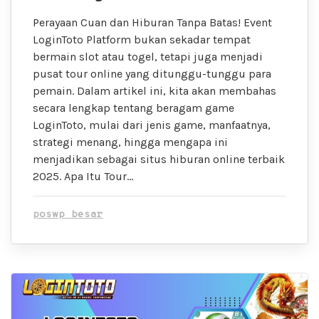
Perayaan Cuan dan Hiburan Tanpa Batas! Event
LoginToto Platform bukan sekadar tempat
bermain slot atau togel, tetapi juga menjadi
pusat tour online yang ditunggu-tunggu para
pemain. Dalam artikel ini, kita akan membahas
secara lengkap tentang beragam game
LoginToto, mulai dari jenis game, manfaatnya,
strategi menang, hingga mengapa ini
menjadikan sebagai situs hiburan online terbaik
2025. Apa Itu Tour…
poswp besar