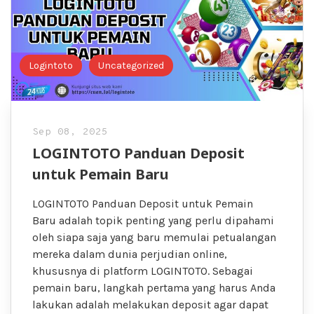
Logintoto
Uncategorized
Sep 08, 2025
LOGINTOTO Panduan Deposit
untuk Pemain Baru
LOGINTOTO Panduan Deposit untuk Pemain
Baru adalah topik penting yang perlu dipahami
oleh siapa saja yang baru memulai petualangan
mereka dalam dunia perjudian online,
khususnya di platform LOGINTOTO. Sebagai
pemain baru, langkah pertama yang harus Anda
lakukan adalah melakukan deposit agar dapat