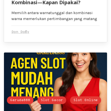
Kombinasi—Kapan Dipakai?
Memilih antara warnatunggal dan kombinasi
warna memerlukan pertimbangan yang matang
Don Doffy
Garuda888
Slot Gacor
Slot Online