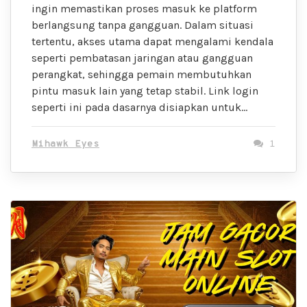
ingin memastikan proses masuk ke platform
berlangsung tanpa gangguan. Dalam situasi
tertentu, akses utama dapat mengalami kendala
seperti pembatasan jaringan atau gangguan
perangkat, sehingga pemain membutuhkan
pintu masuk lain yang tetap stabil. Link login
seperti ini pada dasarnya disiapkan untuk…
Mihawk Eyes
1