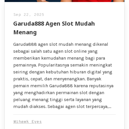
Sep 22, 2025
Garuda888 Agen Slot Mudah
Menang
Garuda888 agen slot mudah menang dikenal
sebagai salah satu agen slot online yang
memberikan kemudahan menang bagi para
pemainnya. Popularitasnya semakin meningkat
seiring dengan kebutuhan hiburan digital yang
praktis, cepat, dan menyenangkan. Banyak
pemain memilih Garuda888 karena reputasinya
yang menghadirkan permainan slot dengan
peluang menang tinggi serta layanan yang
mudah diakses. Sebagai agen slot terpercaya,…
Mihawk Eyes