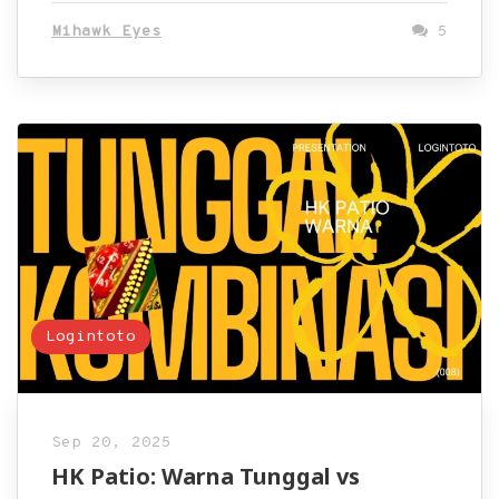
Mihawk Eyes
5
Logintoto
Sep 20, 2025
HK Patio: Warna Tunggal vs