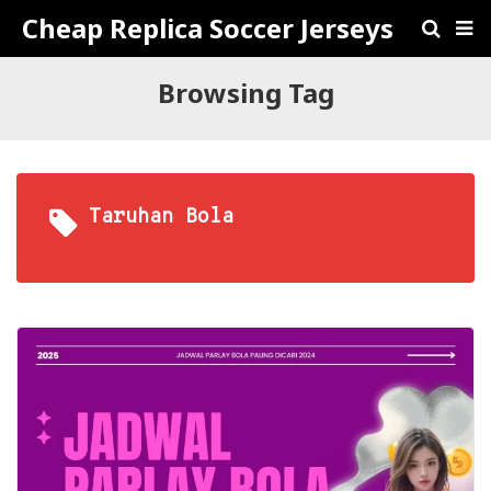
Cheap Replica Soccer Jerseys
Browsing Tag
Taruhan Bola