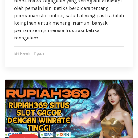
tanpa risiko kegagalan yang seringkali dihadapi
oleh pemain lain. Ketika berbicara tentang
permainan slot online, satu hal yang pasti adalah
keinginan untuk menang. Namun, banyak
pemain sering merasa frustrasi ketika
mengalami…
Mihawk Eyes