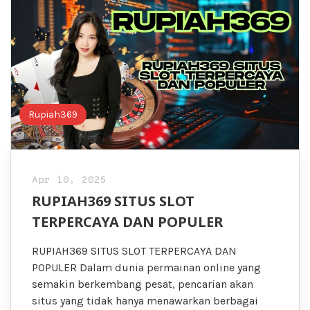
Rupiah369
Apr 10, 2025
RUPIAH369 SITUS SLOT
TERPERCAYA DAN POPULER
RUPIAH369 SITUS SLOT TERPERCAYA DAN
POPULER Dalam dunia permainan online yang
semakin berkembang pesat, pencarian akan
situs yang tidak hanya menawarkan berbagai