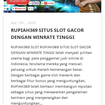
Rupiah369
Apr 20, 2025
RUPIAH369 SITUS SLOT GACOR
DENGAN WINRATE TINGGI
RUPIAH369 SLOT RUPIAH369 SITUS SLOT GACOR
DENGAN WINRATE TINGGI telah menjadi pilihan
utama bagi para penggemar judi online di
Indonesia, terutama mereka yang mencari
peluang untuk meraih kemenangan besar.
Dengan berbagai game slot menarik dan
berbagai fitur bonus yang menguntungkan,
RUPIAH369 telah berhasil membangun reputasi
sebagai situs yang menawarkan pengalaman
bermain yang menyenangkan dan
menguntungkan….