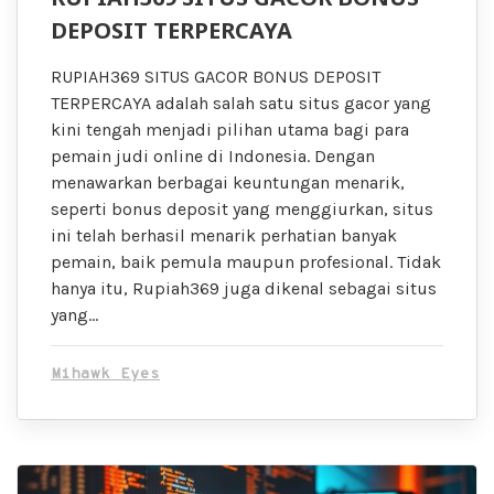
DEPOSIT TERPERCAYA
RUPIAH369 SITUS GACOR BONUS DEPOSIT
TERPERCAYA adalah salah satu situs gacor yang
kini tengah menjadi pilihan utama bagi para
pemain judi online di Indonesia. Dengan
menawarkan berbagai keuntungan menarik,
seperti bonus deposit yang menggiurkan, situs
ini telah berhasil menarik perhatian banyak
pemain, baik pemula maupun profesional. Tidak
hanya itu, Rupiah369 juga dikenal sebagai situs
yang…
Mihawk Eyes