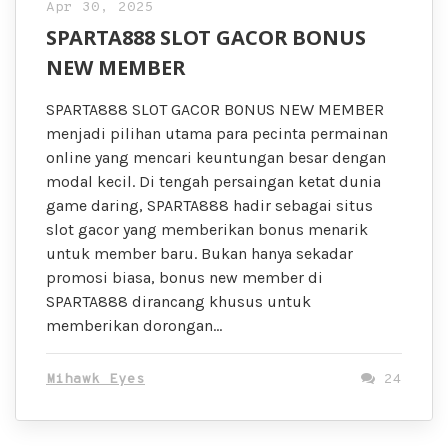
Apr 30, 2025
SPARTA888 SLOT GACOR BONUS
NEW MEMBER
SPARTA888 SLOT GACOR BONUS NEW MEMBER
menjadi pilihan utama para pecinta permainan
online yang mencari keuntungan besar dengan
modal kecil. Di tengah persaingan ketat dunia
game daring, SPARTA888 hadir sebagai situs
slot gacor yang memberikan bonus menarik
untuk member baru. Bukan hanya sekadar
promosi biasa, bonus new member di
SPARTA888 dirancang khusus untuk
memberikan dorongan…
Mihawk Eyes
24