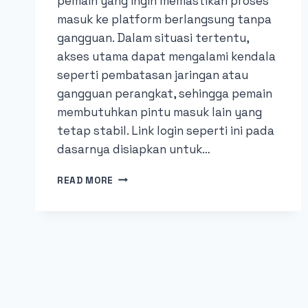
pemain yang ingin memastikan proses
masuk ke platform berlangsung tanpa
gangguan. Dalam situasi tertentu,
akses utama dapat mengalami kendala
seperti pembatasan jaringan atau
gangguan perangkat, sehingga pemain
membutuhkan pintu masuk lain yang
tetap stabil. Link login seperti ini pada
dasarnya disiapkan untuk…
SERBA888
READ MORE
LINK
SLOT
LOGIN