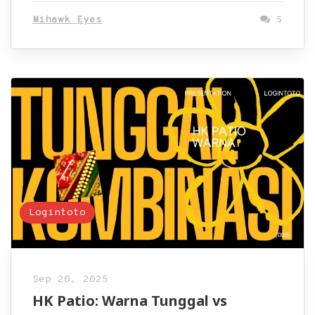
Mihawk Eyes
5
Logintoto
Sep 20, 2025
HK Patio: Warna Tunggal vs