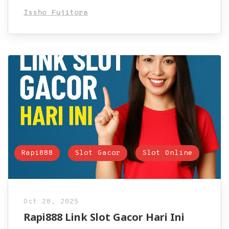
Issho Fujitora
Rapi888
Slot Gacor
Slot Online
Oct 28, 2025
Rapi888 Link Slot Gacor Hari Ini