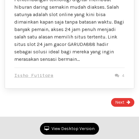
hiburan daring semakin mudah diakses. Salah
satunya adalah slot online yang kini bisa
dimainkan kapan saja tanpa batasan waktu. Bagi
banyak pemain, akses 24 jam penuh menjadi
salah satu alasan memilih situs tertentu. Link
situs slot 24 jam gacor GARUDA888 hadir
sebagai solusi ideal bagi mereka yang ingin
merasakan sensasi bermain…
Issho Fujitora
4
Page
Next
1
of
10
View Desktop Version